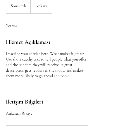
Sona erdi
S
Ankara
o
n
a
Yer var
e
r
d
Hizmet Açıklaması
i
Describe your service here. What makes it great?
Use short catchy text to tell people what you offer,
and the benefits they will receive. A great
description gets readers in the mood, and makes
them more likely to go ahead and book.
İletişim Bilgileri
Ankara, Türkiye