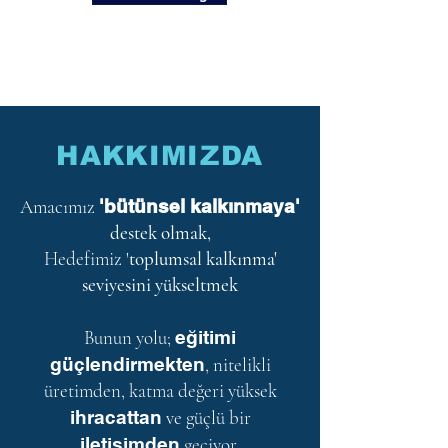
HAKKIMIZDA
Amacımız
'bütünsel kalkınmaya'
destek olmak,
Hedefimiz '
toplumsal kalkınma'
seviyesini yükseltmek
Bunun yolu;
eğitimi
güçlendirmekten
, nitelikli
üretimden, katma değeri yüksek
ihracattan
ve güçlü bir
iletişimden
geçiyor.