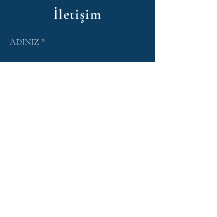
İletişim
ADINIZ
SOYADINIZ
Email
KONU
MESAJINIZ