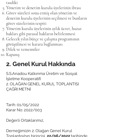
tasdiki
Yönetim ve denetim kurulu üyelerinin ibrası
Görev süreleri sona ermiş olan yönetim ve
denetim kurulu üyelerinin seçilmesi ve bunların
görev sürelerinin tespiti
Yönetim kurulu üyelerinin aylık ücret, huzur
hakları gibi parasal hakların belirlenmesi
Gelecek yılın bütçe ve çalışma programının
görüşülmesi ve karara bağlanması
Dilek ve temenniler
Kapanış
2. Genel Kurul Hakkında
S.S.Anadou Kalkınma Üretim ve Sosyal
İşletme Kooperatifi
2. OLAĞAN GENEL KURUL TOPLANTISI
ÇAĞRI METNİ
Tarih: 01/05/2022
Karar No: 2022/003
Değerli Ortaklarımız,
Derneğimizin 2. Olağan Genel Kurul
Toplantısı’nın birincisi,
22/06/2022
tarihinde