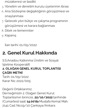
müzakeresi ve tasdiki
Yönetim ve denetim kurulu üyelerinin ibrası
Ana Sözleşme değişikliğinin görüşülmesi ve
onaylanması
Gelecek yılın bütçe ve çalışma programının
görüşülmesi ve karara bağlanması
Dilek ve temenniler
Kapanış
İlan tarihi: 01/05/2022
2. Genel Kurul Hakkında
S.S.Anadou Kalkınma Üretim ve Sosyal
İşletme Kooperatifi
2. OLAĞAN GENEL KURUL TOPLANTISI
ÇAĞRI METNİ
Tarih: 01/09/2022
Karar No: 2022/005
Değerli Ortaklarımız,
Derneğimizin 2. Olağan Genel Kurul
Toplantısı’nın birincisi,
22/10/2022
tarihinde
(Cumartesi) saat:
14.00’da
Mustafa Kemal Mah.
2141 Cad. No:19/10 Çankaya/Ankara