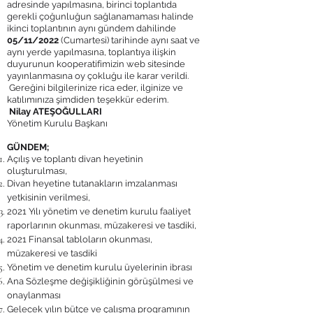
adresinde yapılmasına, birinci toplantıda
gerekli çoğunluğun sağlanamaması halinde
ikinci toplantının aynı gündem dahilinde
05/11/2022
(Cumartesi) tarihinde aynı saat ve
aynı yerde yapılmasına, toplantıya ilişkin
duyurunun kooperatifimizin web sitesinde
yayınlanmasına oy çokluğu ile karar verildi.
Gereğini bilgilerinize rica eder, ilginize ve
katılımınıza şimdiden teşekkür ederim.
Nilay ATEŞOĞULLARI
Yönetim Kurulu Başkanı
GÜNDEM;
​Açılış ve toplantı divan heyetinin
oluşturulması,
Divan heyetine tutanakların imzalanması
yetkisinin verilmesi,
2021 Yılı yönetim ve denetim kurulu faaliyet
raporlarının okunması, müzakeresi ve tasdiki,
2021 Finansal tabloların okunması,
müzakeresi ve tasdiki
Yönetim ve denetim kurulu üyelerinin ibrası
Ana Sözleşme değişikliğinin görüşülmesi ve
onaylanması
Gelecek yılın bütçe ve çalışma programının