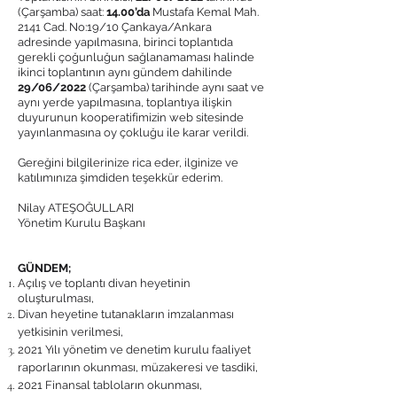
(Çarşamba) saat:
14.00’da
Mustafa Kemal Mah.
2141 Cad. No:19/10 Çankaya/Ankara
adresinde yapılmasına, birinci toplantıda
gerekli çoğunluğun sağlanamaması halinde
ikinci toplantının aynı gündem dahilinde
29/06/2022
(Çarşamba) tarihinde aynı saat ve
aynı yerde yapılmasına, toplantıya ilişkin
duyurunun kooperatifimizin web sitesinde
yayınlanmasına oy çokluğu ile karar verildi.
Gereğini bilgilerinize rica eder, ilginize ve
katılımınıza şimdiden teşekkür ederim.
Nilay ATEŞOĞULLARI
Yönetim Kurulu Başkanı
GÜNDEM;
​Açılış ve toplantı divan heyetinin
oluşturulması,
Divan heyetine tutanakların imzalanması
yetkisinin verilmesi,
2021 Yılı yönetim ve denetim kurulu faaliyet
raporlarının okunması, müzakeresi ve tasdiki,
2021 Finansal tabloların okunması,