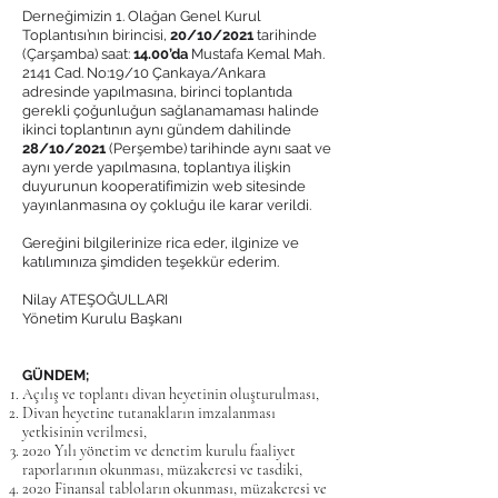
Derneğimizin 1. Olağan Genel Kurul
Toplantısı’nın birincisi,
20/10/2021
tarihinde
(Çarşamba) saat:
14.00’da
Mustafa Kemal Mah.
2141 Cad. No:19/10 Çankaya/Ankara
adresinde yapılmasına, birinci toplantıda
gerekli çoğunluğun sağlanamaması halinde
ikinci toplantının aynı gündem dahilinde
28/10/2021
(Perşembe) tarihinde aynı saat ve
aynı yerde yapılmasına, toplantıya ilişkin
duyurunun kooperatifimizin web sitesinde
yayınlanmasına oy çokluğu ile karar verildi.
Gereğini bilgilerinize rica eder, ilginize ve
katılımınıza şimdiden teşekkür ederim.
Nilay ATEŞOĞULLARI
Yönetim Kurulu Başkanı
GÜNDEM;
Açılış ve toplantı divan heyetinin oluşturulması,
Divan heyetine tutanakların imzalanması
yetkisinin verilmesi,
2020 Yılı yönetim ve denetim kurulu faaliyet
raporlarının okunması, müzakeresi ve tasdiki,
2020 Finansal tabloların okunması, müzakeresi ve