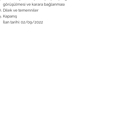
görüşülmesi ve karara bağlanması
Dilek ve temenniler
Kapanış
İlan tarihi: 02/09/2022
İletişim
ADINIZ
SOYADINIZ
Email
KONU