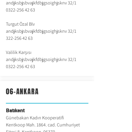
andjksbjsbvajkfdbjgsoighjsknv 32/1
0322-256 42 63
Turgut Özal Blv
andjksbjsbvajkfdbjgsoighjsknv 32/1
322-256 42 63
Valilik Karşısı
andjksbjsbvajkfdbjgsoighjsknv 32/1
0322-256 42 63
06-ANKARA
Batıkent
Günebakan Kadın Kooperatifi
Kentkoop Mah. 1864. cad. Cumhuriyet
Sitesi 8, Kentkoop, 06370