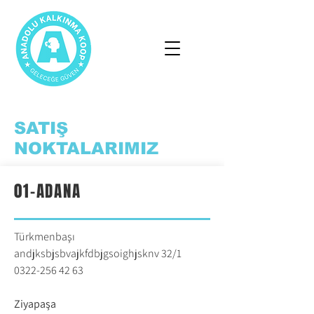
SATIŞ
NOKTALARIMIZ
01-ADANA
Türkmenbaşı
andjksbjsbvajkfdbjgsoighjsknv 32/1
0322-256 42 63
Ziyapaşa