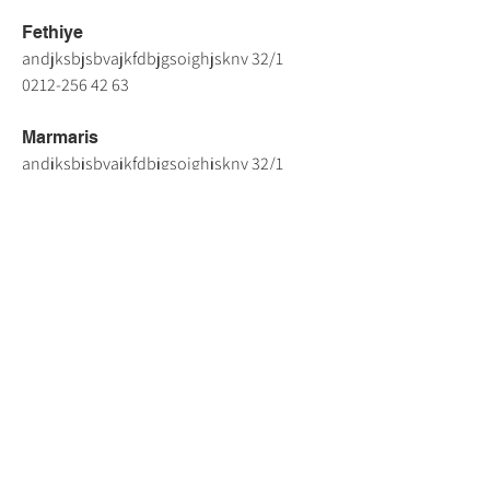
Fethiye
andjksbjsbvajkfdbjgsoighjsknv 32/1
0212-256 42 63
Marmaris
andjksbjsbvajkfdbjgsoighjsknv 32/1
0212-256 42 63
53-RİZE
Rize Merkez
Zaimoğlu Hediyelik Eşya
Gündoğdu Mahallesi, Sahil Dolgu Alanı
53100 Merkez/Rize
Tel: (0464) 246 26 47