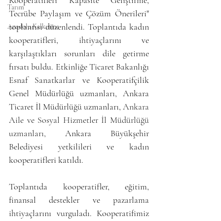
Kooperatifleri Kapasite Geliştirme, 
Tarım
Tecrübe Paylaşım ve Çözüm Önerileri" 
toplantısı düzenlendi. Toplantıda kadın 
Anadolu Kalkınma
kooperatifleri, ihtiyaçlarını ve 
karşılaştıkları sorunları dile getirme 
fırsatı buldu. Etkinliğe Ticaret Bakanlığı 
Esnaf Sanatkarlar ve Kooperatifçilik 
Genel Müdürlüğü uzmanları, Ankara 
Ticaret İl Müdürlüğü uzmanları, 
Ankara 
Aile ve Sosyal Hizmetler İl Müdürlüğü 
uzmanları, 
Ankara Büyükşehir 
Belediyesi yetkilileri ve kadın 
kooperatifleri katıldı.
Toplantıda kooperatifler, eğitim, 
finansal destekler ve pazarlama 
ihtiyaçlarını vurguladı. Kooperatifimiz 