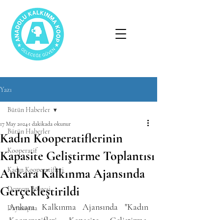
Yazı
Bütün Haberler
17 May 2024
1 dakikada okunur
Bütün Haberler
Kadın Kooperatiflerinin
Kooperatif
Kapasite Geliştirme Toplantısı
Kadın Kooperatifleri
Ankara Kalkınma Ajansında
Gerçekleştirildi
Deprem Bölgesi
Ankara Kalkınma Ajansında "Kadın 
Dayanışma