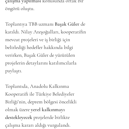
çalışma yapılması
 konusunda ortak bir 
öngörü oluştu.
Toplantıya TBB uzmanı 
Başak Güler
 de 
katıldı. Nilay Ateşoğulları, kooperatifin 
mevcut projeleri ve iş birliği için 
belirlediği hedefler hakkında bilgi 
verirken, Başak Güler de yürütülen 
projelerin detaylarını katılımcılarla 
paylaştı.
Toplantıda, Anadolu Kalkınma 
Kooperatifi ile Türkiye Belediyeler 
Birliği’nin, deprem bölgesi öncelikli 
olmak üzere 
yerel kalkınmayı 
destekleyecek
 projelerde birlikte 
çalışma kararı aldığı vurgulandı. 