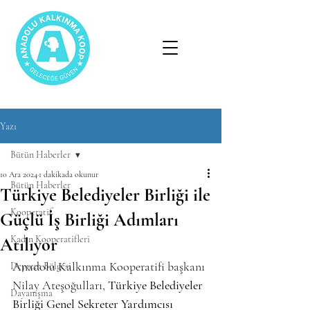
Yazı
Bütün Haberler
10 Ara 2024
1 dakikada okunur
Bütün Haberler
Türkiye Belediyeler Birliği ile
Kooperatif
Güçlü İş Birliği Adımları
Kadın Kooperatifleri
Atılıyor
Anadolu Kalkınma Kooperatifi başkanı 
Deprem Bölgesi
Nilay Ateşoğulları, 
Türkiye Belediyeler 
Dayanışma
Birliği Genel Sekreter Yardımcısı 