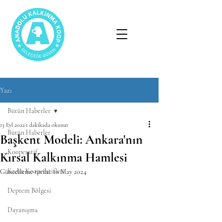
Yazı
Bütün Haberler
13 Eyl 2022
1 dakikada okunur
Bütün Haberler
Başkent Modeli: Ankara'nın
Kooperatif
Kırsal Kalkınma Hamlesi
Kadın Kooperatifleri
Güncelleme tarihi:
10 May 2024
Deprem Bölgesi
Dayanışma